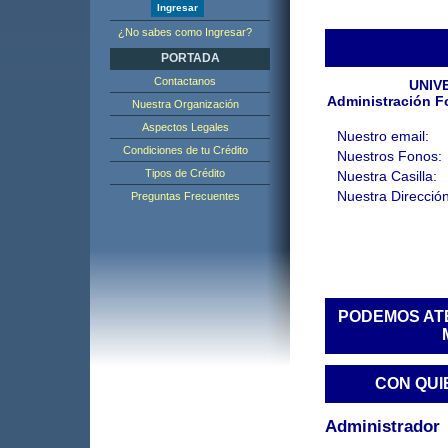
¿No sabes como Ingresar?
PORTADA
Contactanos
UNIV
Administración Fo
Nuestra Organización
Aspectos Legales
Nuestro email:
Condiciones de tu Crédito
Nuestros Fonos:
Tipos de Crédito
Nuestra Casilla:
Nuestra Dirección
Preguntas Frecuentes
PODEMOS AT
CON QUI
Administrador