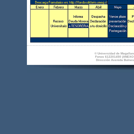
© Universidad de Magallane
Fonos 612201450 (ANEXO 1
Dirección Avenida Bulnes 