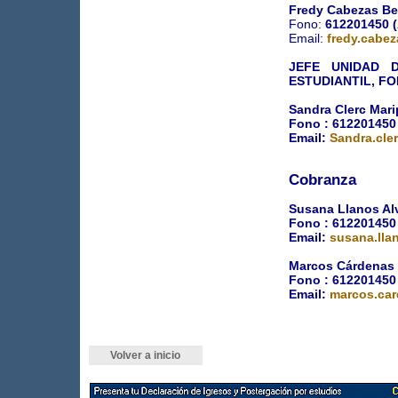
Fredy Cabezas Be
Fono:
612201450 
Email:
fredy.cabe
JEFE UNIDAD D
ESTUDIANTIL, F
Sandra Clerc Mari
Fono :
612201450
Email:
Sandra.cle
Cobranza
Susana Llanos Al
Fono :
612201450
Email:
susana.ll
Marcos Cárdenas
Fono :
612201450
Email:
marcos.ca
Volver a inicio