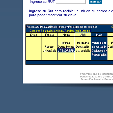
Ingrese su RUT
Ingrese su Rut para recibir un link en su correo ele
pàra poder modificar su clave.
© Universidad de Magallane
Fonos 612201450 (ANEXO 1
Dirección Avenida Bulnes 